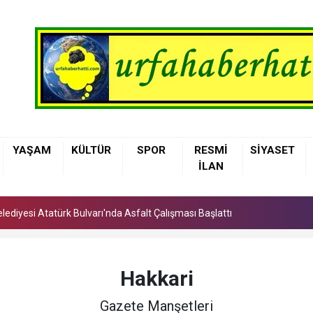
lediyesi Atatürk Bulvarı'nda Asfalt Çalışması Başlattı
YAŞAM
KÜLTÜR
SPOR
RESMİ
SİYASET
atlı Köprülü Kavşağının Yapımı Tamamlandı
İLAN
e: Karaköprü Sağlıklı Hayat Merkezi Hizmete Girdi
lediyesi Atatürk Bulvarı'nda Asfalt Çalışması Başlattı
atlı Köprülü Kavşağının Yapımı Tamamlandı
Hakkari
Gazete Manşetleri