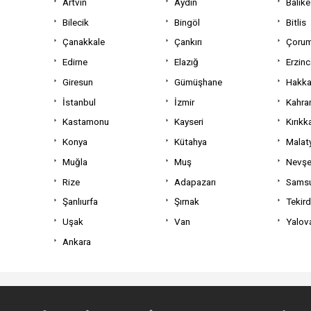
Artvin
Aydın
Balıke
Bilecik
Bingöl
Bitlis
Çanakkale
Çankırı
Çoru
Edirne
Elazığ
Erzin
Giresun
Gümüşhane
Hakka
İstanbul
İzmir
Kahra
Kastamonu
Kayseri
Kırıkk
Konya
Kütahya
Malat
Muğla
Muş
Nevşe
Rize
Adapazarı
Sams
Şanlıurfa
Şırnak
Tekir
Uşak
Van
Yalov
Ankara