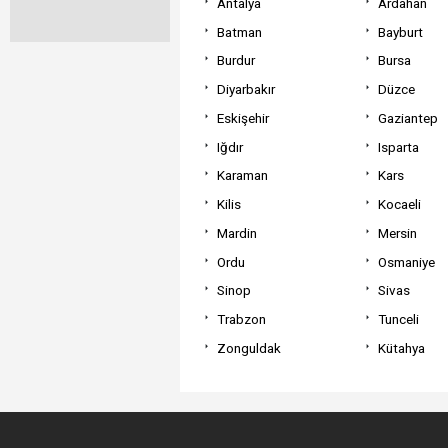
Antalya
Ardahan
Batman
Bayburt
Burdur
Bursa
Diyarbakır
Düzce
Eskişehir
Gaziantep
Iğdır
Isparta
Karaman
Kars
Kilis
Kocaeli
Mardin
Mersin
Ordu
Osmaniye
Sinop
Sivas
Trabzon
Tunceli
Zonguldak
Kütahya