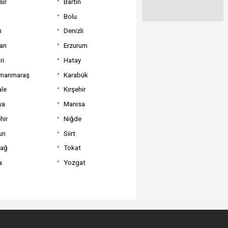
sir
Bartın
Bolu
m
Denizli
can
Erzurum
ri
Hatay
manmaraş
Karabük
ale
Kırşehir
ya
Manisa
hir
Niğde
un
Siirt
dağ
Tokat
a
Yozgat