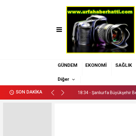
18:34 - Şanlıurfa Büyükşehir Be
GÜNDEM
EKONOMİ
SAĞLIK
18:44 - Evren Sanayi Sitesi K
Diğer
18:39 - Karaköprü Halkına Müjd
SON DAKİKA
18:34 - Şanlıurfa Büyükşehir Be
18:44 - Evren Sanayi Sitesi K