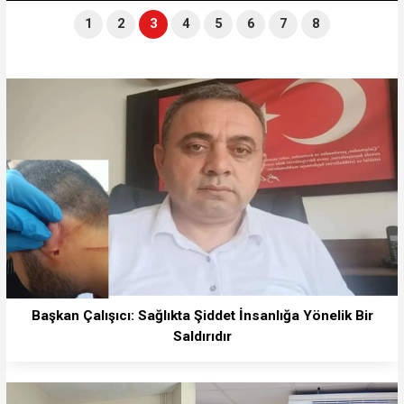
1
2
3
4
5
6
7
8
Başkan Çalışıcı: Sağlıkta Şiddet İnsanlığa Yönelik Bir
Saldırıdır