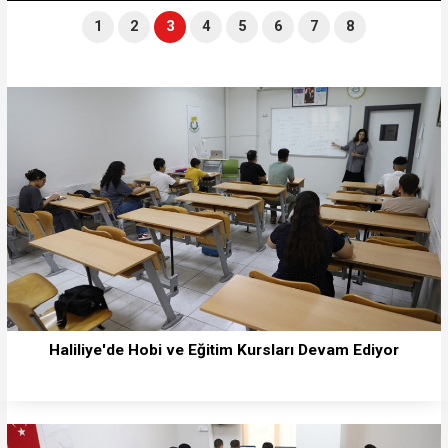
1
2
3
4
5
6
7
8
Haliliye'de Hobi ve Eğitim Kursları Devam Ediyor