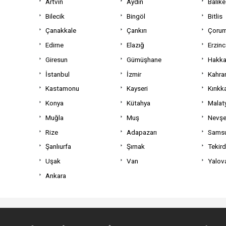
Artvin
Aydın
Balıke
Bilecik
Bingöl
Bitlis
Çanakkale
Çankırı
Çoru
Edirne
Elazığ
Erzin
Giresun
Gümüşhane
Hakka
İstanbul
İzmir
Kahra
Kastamonu
Kayseri
Kırıkk
Konya
Kütahya
Malat
Muğla
Muş
Nevşe
Rize
Adapazarı
Sams
Şanlıurfa
Şırnak
Tekir
Uşak
Van
Yalov
Ankara