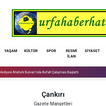
lediyesi Atatürk Bulvarı'nda Asfalt Çalışması Başlattı
YAŞAM
KÜLTÜR
SPOR
RESMİ
SİYASET
atlı Köprülü Kavşağının Yapımı Tamamlandı
İLAN
e: Karaköprü Sağlıklı Hayat Merkezi Hizmete Girdi
lediyesi Atatürk Bulvarı'nda Asfalt Çalışması Başlattı
atlı Köprülü Kavşağının Yapımı Tamamlandı
Çankırı
Gazete Manşetleri