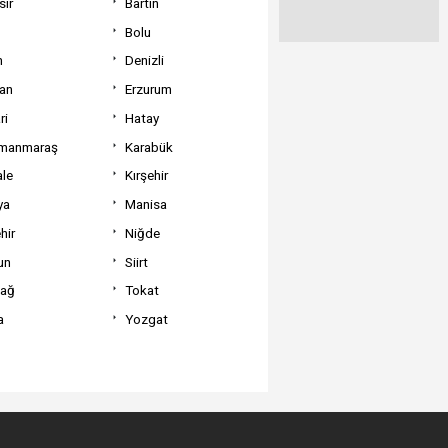
sir
Bartın
Bolu
m
Denizli
can
Erzurum
ri
Hatay
manmaraş
Karabük
ale
Kırşehir
ya
Manisa
hir
Niğde
un
Siirt
dağ
Tokat
a
Yozgat