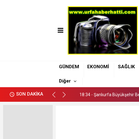
18:34 - Şanlıurfa Büyükşehir Be
GÜNDEM
EKONOMİ
SAĞLIK
18:44 - Evren Sanayi Sitesi K
Diğer
18:39 - Karaköprü Halkına Müjd
SON DAKİKA
18:34 - Şanlıurfa Büyükşehir Be
18:44 - Evren Sanayi Sitesi K