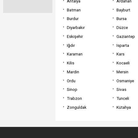
Antalya
Ardahan
Batman
Bayburt
Burdur
Bursa
Diyarbakır
Düzce
Eskişehir
Gaziantep
Iğdır
Isparta
Karaman
Kars
Kilis
Kocaeli
Mardin
Mersin
Ordu
Osmaniye
Sinop
Sivas
Trabzon
Tunceli
Zonguldak
Kütahya