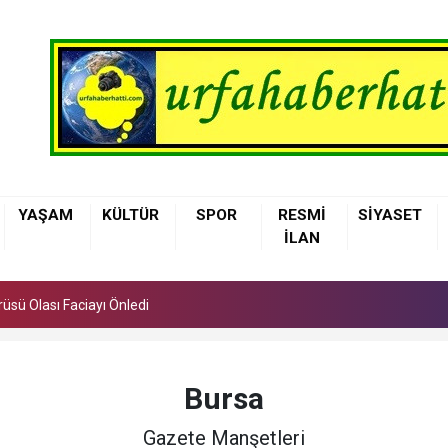
üsü Olası Faciayı Önledi
elediyesi Çocuklara Basketbol Eğitimi Veriyor
YAŞAM
KÜLTÜR
SPOR
RESMİ
SİYASET
nne Sütü, Bebeğin İlk Aşısı ve En Güçlü Koruyucusu
İLAN
üsü Olası Faciayı Önledi
elediyesi Çocuklara Basketbol Eğitimi Veriyor
Bursa
Gazete Manşetleri