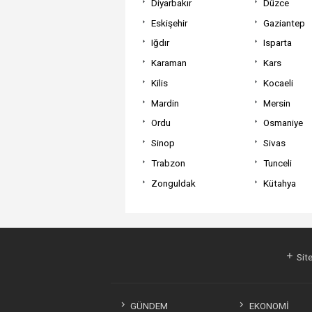
Diyarbakır
Düzce
Eskişehir
Gaziantep
Iğdır
Isparta
Karaman
Kars
Kilis
Kocaeli
Mardin
Mersin
Ordu
Osmaniye
Sinop
Sivas
Trabzon
Tunceli
Zonguldak
Kütahya
Site
GÜNDEM
EKONOMİ