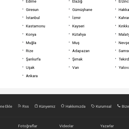
Edirne
Elazığ
Erzin
Giresun
Gümüşhane
Hakka
İstanbul
İzmir
Kahra
Kastamonu
Kayseri
Kırıkk
Konya
Kütahya
Malat
Muğla
Muş
Nevşe
Rize
Adapazarı
Sams
Şanlıurfa
Şırnak
Tekir
Uşak
Van
Yalov
Ankara
ne Ekle
Rss
Künyemiz
Hakkımızda
Kurumsal
Bize
Fotoğraflar
Videolar
Yazarlar