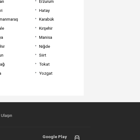
can
Erzurum
ri
Hatay
manmaraş
Karabük
ale
Kırşehir
ya
Manisa
hir
Niğde
un
Siirt
dağ
Tokat
a
Yozgat
 Ulaşın
Google Play