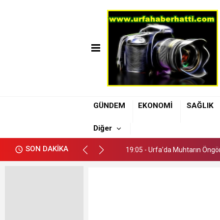
19:05 - Urfa’da Muhtarın Öngör
19:11 - Şanlıurfa Büyükşehir B
GÜNDEM
EKONOMİ
SAĞLIK
19:08 - Uzmanı Dr. Kendirci: A
Diğer
19:05 - Urfa’da Muhtarın Öngör
SON DAKİKA
19:11 - Şanlıurfa Büyükşehir B