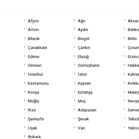
Afyon
Ağrı
Aksar
Artvin
Aydın
Balıke
Bilecik
Bingöl
Bitlis
Çanakkale
Çankırı
Çoru
Edirne
Elazığ
Erzin
Giresun
Gümüşhane
Hakka
İstanbul
İzmir
Kahra
Kastamonu
Kayseri
Kırıkk
Konya
Kütahya
Malat
Muğla
Muş
Nevşe
Rize
Adapazarı
Sams
Şanlıurfa
Şırnak
Tekir
Uşak
Van
Yalov
Ankara