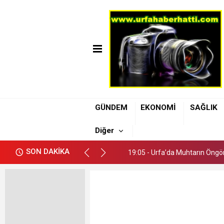
19:05 - Urfa’da Muhtarın Öngör
GÜNDEM
EKONOMİ
SAĞLIK
19:11 - Şanlıurfa Büyükşehir B
Diğer
19:08 - Uzmanı Dr. Kendirci: A
SON DAKİKA
19:05 - Urfa’da Muhtarın Öngör
19:11 - Şanlıurfa Büyükşehir B