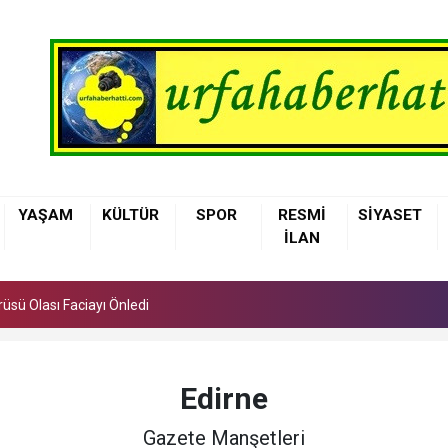
üsü Olası Faciayı Önledi
YAŞAM
KÜLTÜR
SPOR
RESMİ
SİYASET
elediyesi Çocuklara Basketbol Eğitimi Veriyor
İLAN
nne Sütü, Bebeğin İlk Aşısı ve En Güçlü Koruyucusu
üsü Olası Faciayı Önledi
elediyesi Çocuklara Basketbol Eğitimi Veriyor
Edirne
Gazete Manşetleri