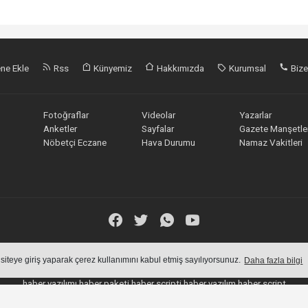
ne Ekle
Rss
Künyemiz
Hakkımızda
Kurumsal
Bize
Fotoğraflar
Videolar
Yazarlar
Anketler
Sayfalar
Gazete Manşetler
Nöbetçi Eczane
Hava Durumu
Namaz Vakitleri
an içeriklerin tüm hakları saklı tutulmaktadır, izinsiz içerikler kullanılamaz.
 siteye giriş yaparak çerez kullanımını kabul etmiş sayılıyorsunuz.
Daha fazla bilgi
Haber Yazılımı:
Web Aksiyon
haber yazılımı
haber paketi
haber scripti
haber yazılım
haber script