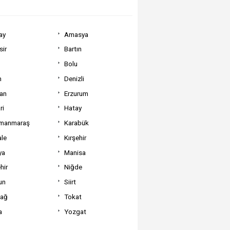
ay
Amasya
sir
Bartın
Bolu
m
Denizli
can
Erzurum
ri
Hatay
manmaraş
Karabük
ale
Kırşehir
ya
Manisa
hir
Niğde
un
Siirt
dağ
Tokat
a
Yozgat