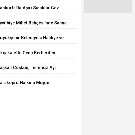
emmuz 2026'da Arttı
anlıurfa’da Aşırı Sıcaklar Göz
ağlığını Tehdit Ediyor
yyübiye Millet Bahçesi’nde Sahne
enin Etkinliği Büyük İlgi Görüyor
üyükşehir Belediyesi Haliliye ve
iverek Arasındaki Grup Yolunu
kçakale’de Genç Berberden
sfaltlıyor
rnek Davranış
aşkan Coşkun, Temmuz Ayı
nflasyon Rakamlarını
araköprü Halkına Müjde:
eğerlendirdi
araköprü Sağlıklı Hayat Merkezi
izmete Girdi