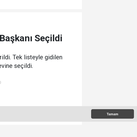
Başkanı Seçildi
ldi. Tek listeyle gidilen
vine seçildi.
0
e Çıkanlar
Tamam
k Okunanlar