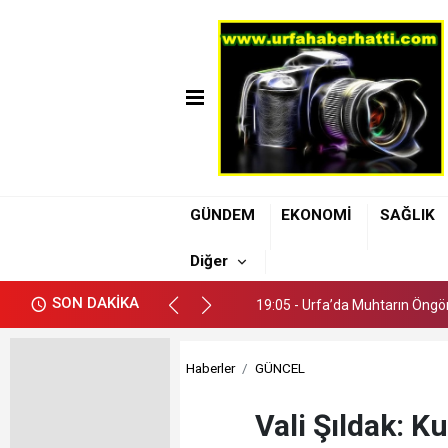
19:05 - Urfa’da Muhtarın Öngör
GÜNDEM
EKONOMİ
SAĞLIK
19:11 - Şanlıurfa Büyükşehir B
Diğer
19:08 - Uzmanı Dr. Kendirci: A
SON DAKİKA
19:05 - Urfa’da Muhtarın Öngör
19:11 - Şanlıurfa Büyükşehir B
Haberler
GÜNCEL
Vali Şıldak: K