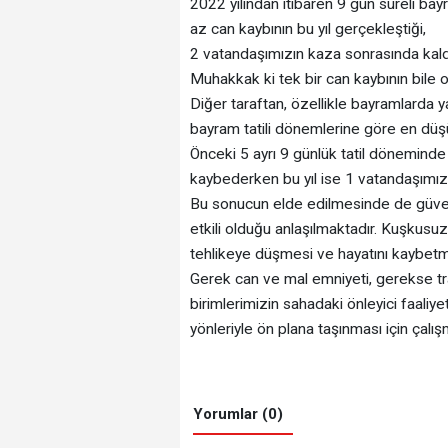
2022 yılından itibaren 9 gün süreli bayra
az can kaybının bu yıl gerçekleştiği,
2 vatandaşımızın kaza sonrasında kaldı
Muhakkak ki tek bir can kaybının bile
Diğer taraftan, özellikle bayramlarda 
bayram tatili dönemlerine göre en düşü
Önceki 5 ayrı 9 günlük tatil dönemind
kaybederken bu yıl ise 1 vatandaşımız
Bu sonucun elde edilmesinde de güvenlik
etkili olduğu anlaşılmaktadır. Kuşkusuz
tehlikeye düşmesi ve hayatını kaybet
Gerek can ve mal emniyeti, gerekse t
birimlerimizin sahadaki önleyici faaliy
yönleriyle ön plana taşınması için çalışm
Yorumlar (0)