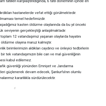
m tatilleri karşılaştırıldığında, 6 tatil döneminin içinde en
rdıkları hastanelerde vefat ettiği görülmektedir.
 olmaması temel hedefimizdir.
yaşadığımız kasten öldürme olaylarında da bu yıl önceki
k seviyenin gerçekleştiği anlaşılmaktadır.
e toplam 12 vatandaşımız yaşanan olaylarda hayatını
 öldürme olayına maruz kalmıştır.
 birimlerimizin aldıkları caydırıcı ve önleyici tedbirlerin
 bir tek vatandaşımızın bile can ve mal güvenliğinin
mesi kabul edilemez.
rafik güvenliği yönünden Emniyet ve Jandarma
etleri güçlenerek devam edecek, Şanlıurfa’nın olumlu
alarımız kararlılıkla sürdürülecektir.
#