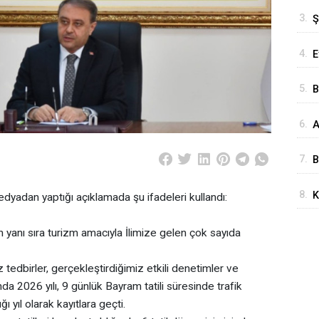
T
3.
Ş
S
4.
E
S
5.
B
S
6.
A
A
Ö
7.
B
E
8.
K
edyadan yaptığı açıklamada şu ifadeleri kullandı:
D
K
n yanı sıra turizm amacıyla İlimize gelen çok sayıda
H
tedbirler, gerçekleştirdiğimiz etkili denetimler ve
da 2026 yılı, 9 günlük Bayram tatili süresinde trafik
 yıl olarak kayıtlara geçti.