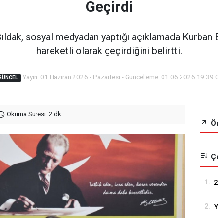
Geçirdi
Şıldak, sosyal medyadan yaptığı açıklamada Kurban Ba
hareketli olarak geçirdiğini belirtti.
Yayın: 01 Haziran 2026 - Pazartesi - Güncelleme: 01.06.2026 19:39:
GÜNCEL
Okuma Süresi: 2 dk.
Ön
Ço
1.
2
R
2.
Y