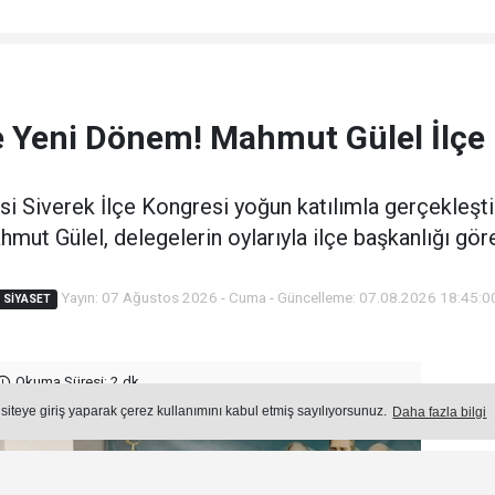
 Yeni Dönem! Mahmut Gülel İlçe 
si Siverek İlçe Kongresi yoğun katılımla gerçekleştiri
ut Gülel, delegelerin oylarıyla ilçe başkanlığı göre
Yayın: 07 Ağustos 2026 - Cuma - Güncelleme: 07.08.2026 18:45:0
SİYASET
Okuma Süresi: 2 dk.
Ön
 siteye giriş yaparak çerez kullanımını kabul etmiş sayılıyorsunuz.
Daha fazla bilgi
Ço