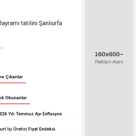
yramı tatilini Şanlıurfa
00
e Çıkanlar
k Okunanlar
026 Yılı Temmuz Ayı Enflasyon
akamları Açıklandı
urt İçi Üretici Fiyat Endeksi