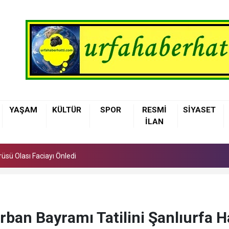
üsü Olası Faciayı Önledi
YAŞAM
KÜLTÜR
SPOR
RESMİ
SİYASET
elediyesi Çocuklara Basketbol Eğitimi Veriyor
İLAN
nne Sütü, Bebeğin İlk Aşısı ve En Güçlü Koruyucusu
üsü Olası Faciayı Önledi
elediyesi Çocuklara Basketbol Eğitimi Veriyor
urban Bayramı Tatilini Şanlıurfa H