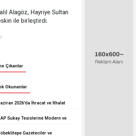
lil Alagöz, Hayriye Sultan
in ile birleştirdi.
00
e Çıkanlar
k Okunanlar
aziran 2026'da İhracat ve İthalat
rttı
AP Sukay Tesislerine Modern ve
onforlu Kütüphane Yapıldı
öbeklitepe Gazeteciler ve