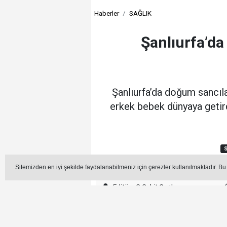
Haberler
SAĞLIK
Şanlıurfa’d
Şanlıurfa’da doğum sancılar
erkek bebek dünyaya getird
S
Sitemizden en iyi şekilde faydalanabilmeniz için çerezler kullanılmaktadır. Bu
Editör - C.Cahit Coşkun