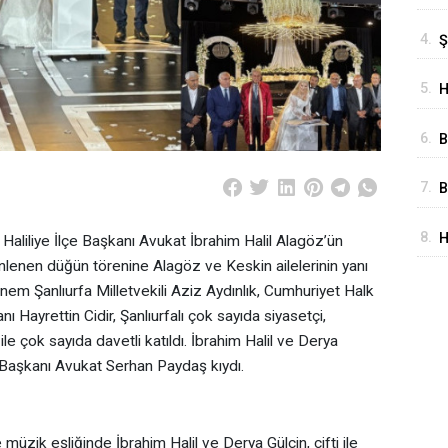
Y
4.
Ş
K
A
H
5.
H
A
B
6.
B
Ş
7.
B
T
8.
H
Haliliye İlçe Başkanı Avukat İbrahim Halil Alagöz’ün
M
D
enen düğün törenine Alagöz ve Keskin ailelerinin yanı
nem Şanlıurfa Milletvekili Aziz Aydınlık, Cumhuriyet Halk
ı Hayrettin Cidir, Şanlıurfalı çok sayıda siyasetçi,
le çok sayıda davetli katıldı. İbrahim Halil ve Derya
ye Başkanı Avukat Serhan Paydaş kıydı.
üzik eşliğinde İbrahim Halil ve Derya Gülçin, çifti ile