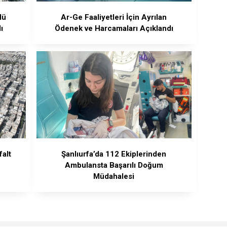
lü
Ar-Ge Faaliyetleri İçin Ayrılan
ı
Ödenek ve Harcamaları Açıklandı
falt
Şanlıurfa’da 112 Ekiplerinden
ı
Ambulansta Başarılı Doğum
Müdahalesi