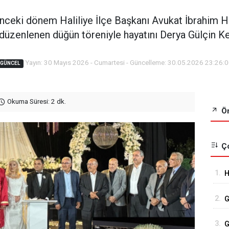
nceki dönem Haliliye İlçe Başkanı Avukat İbrahim Ha
zenlenen düğün töreniyle hayatını Derya Gülçin Kesk
Yayın: 30 Mayıs 2026 - Cumartesi - Güncelleme: 30.05.2026 23:26:
GÜNCEL
Okuma Süresi: 2 dk.
Ön
Ço
1.
H
A
2.
G
K
3.
G