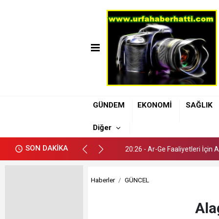
20:26 - Ar-Ge Faaliyetleri İçin
GÜNDEM
EKONOMİ
SAĞLIK
20:42 - Şanlıurfa Atatürk Bulv
Diğer
20:37 - Şanlıurfa’da 112 Ekip
SON DAKİKA
20:26 - Ar-Ge Faaliyetleri İçin
20:42 - Şanlıurfa Atatürk Bulv
Haberler
GÜNCEL
Ala