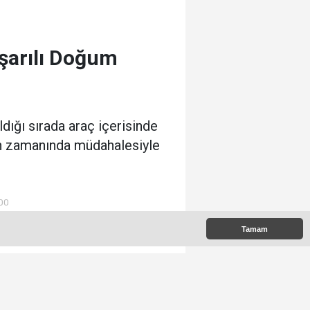
şarılı Doğum
ldığı sırada araç içerisinde
nin zamanında müdahalesiyle
:00
Tamam
e Çıkanlar