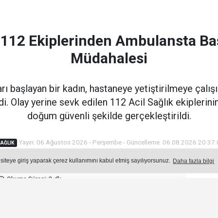
a 112 Ekiplerinden Ambulansta Ba
Müdahalesi
ı başlayan bir kadın, hastaneye yetiştirilmeye çalışı
i. Olay yerine sevk edilen 112 Acil Sağlık ekipleri
doğum güvenli şekilde gerçekleştirildi.
Yayın: 06 Ağustos 2026 - Perşembe - Güncelleme: 06.08.2026 20:37
AĞLIK
 siteye giriş yaparak çerez kullanımını kabul etmiş sayılıyorsunuz.
Daha fazla bilgi
Okuma Süresi: 2 dk.
Ön