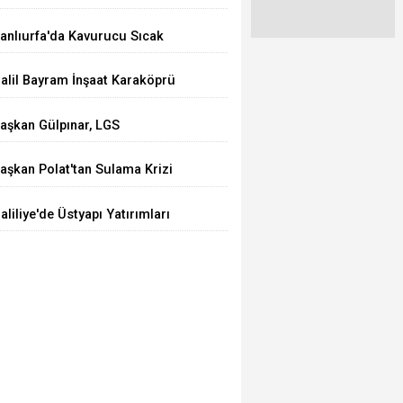
azarlar Cemiyeti’nden Anlamlı
anlıurfa'da Kavurucu Sıcak
amu Spotu: “Kanal Öldürür,
larmı: Uzman Doktordan
avuz Güldürür
alil Bayram İnşaat Karaköprü
ilelere Hayati Uyarılar
elediyespor'a Sponsor Oldu
aşkan Gülpınar, LGS
ampiyonlarını Ağırladı
aşkan Polat'tan Sulama Krizi
epkisi! "Çiftçi Kaybederse
aliliye'de Üstyapı Yatırımları
emleket Kaybeder"
evam Ediyor