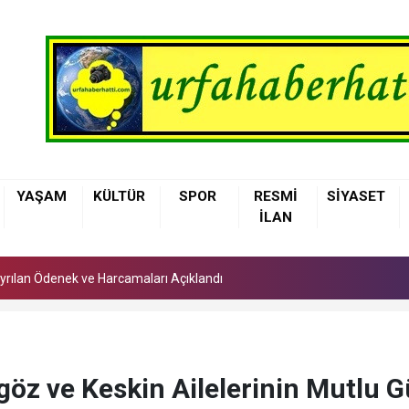
 Ayrılan Ödenek ve Harcamaları Açıklandı
YAŞAM
KÜLTÜR
SPOR
RESMİ
SİYASET
arı'nda Asfalt Yenileme Çalışmaları Başladı
İLAN
lerinden Ambulansta Başarılı Doğum Müdahalesi
 Ayrılan Ödenek ve Harcamaları Açıklandı
arı'nda Asfalt Yenileme Çalışmaları Başladı
göz ve Keskin Ailelerinin Mutlu 