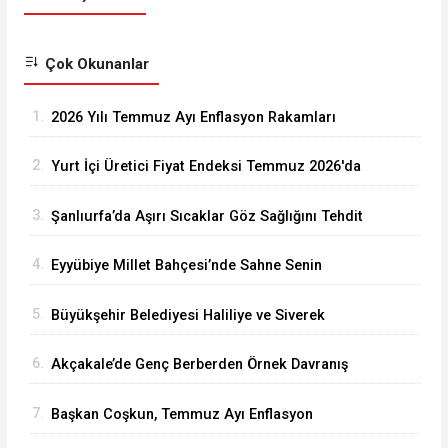
Çok Okunanlar
1.
2026 Yılı Temmuz Ayı Enflasyon Rakamları
Açıklandı
2.
Yurt İçi Üretici Fiyat Endeksi Temmuz 2026'da
Arttı
3.
Şanlıurfa’da Aşırı Sıcaklar Göz Sağlığını Tehdit
Ediyor
4.
Eyyübiye Millet Bahçesi’nde Sahne Senin
Etkinliği Büyük İlgi Görüyor
5.
Büyükşehir Belediyesi Haliliye ve Siverek
Arasındaki Grup Yolunu Asfaltlıyor
6.
Akçakale’de Genç Berberden Örnek Davranış
7.
Başkan Coşkun, Temmuz Ayı Enflasyon
Rakamlarını Değerlendirdi