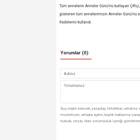
Tüm annelerin Anneler Günü’nü kutlayan Çiftçi, “
gösteren tüm annelerimizin Anneler Günü’nü en 
ifadelerini kullandı.
Yorumlar (0)
Suç teşkil edecek, yasadışı, tehditkar, rahatsız 
müstehcen, ahlaka aykırı, kişilik haklarına zarar
hukuki, cezai, idari sorumluluk içeriği gönderen