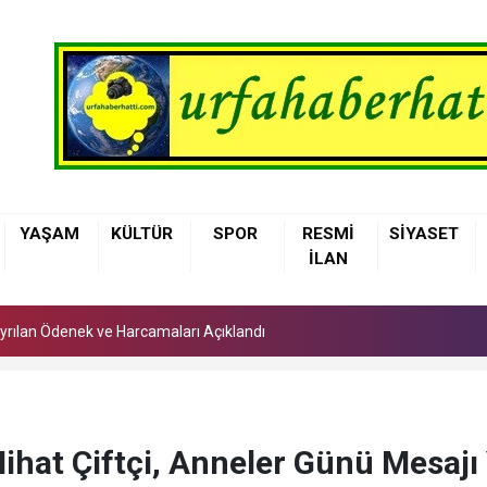
 Ayrılan Ödenek ve Harcamaları Açıklandı
YAŞAM
KÜLTÜR
SPOR
RESMİ
SİYASET
arı'nda Asfalt Yenileme Çalışmaları Başladı
İLAN
lerinden Ambulansta Başarılı Doğum Müdahalesi
 Ayrılan Ödenek ve Harcamaları Açıklandı
arı'nda Asfalt Yenileme Çalışmaları Başladı
ihat Çiftçi, Anneler Günü Mesajı 