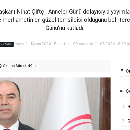
şkanı Nihat Çiftçi, Anneler Günü dolayısıyla yayımla
ve merhametin en güzel temsilcisi olduğunu belirter
Günü’nü kutladı.
Yayın: 11 Mayıs 2026 - Pazartesi - Güncelleme: 11.05.2026 18:29:0
GÜNCEL
Okuma Süresi: 49 sn.
Ön
Ço
1.
H
A
2.
G
K