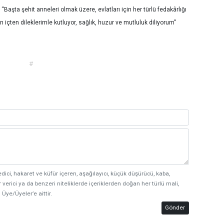
Başta şehit anneleri olmak üzere, evlatları için her türlü fedakârlığı
içten dileklerimle kutluyor, sağlık, huzur ve mutluluk diliyorum”
#
edici, hakaret ve küfür içeren, aşağılayıcı, küçük düşürücü, kaba,
 verici ya da benzeri niteliklerde içeriklerden doğan her türlü mali,
 Üye/Üyeler’e aittir.
Gönder