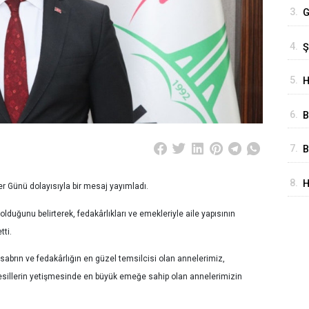
3.
G
Y
4.
Ş
K
A
H
5.
H
A
B
6.
B
Ş
7.
B
T
8.
H
M
er Günü dolayısıyla bir mesaj yayımladı.
D
lduğunu belirterek, fedakârlıkları ve emekleriyle aile yapısının
tti.
 sabrın ve fedakârlığın en güzel temsilcisi olan annelerimiz,
nesillerin yetişmesinde en büyük emeğe sahip olan annelerimizin