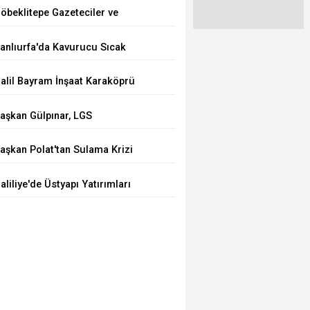
öbeklitepe Gazeteciler ve
azarlar Cemiyeti’nden Anlamlı
anlıurfa'da Kavurucu Sıcak
amu Spotu: “Kanal Öldürür,
larmı: Uzman Doktordan
avuz Güldürür
alil Bayram İnşaat Karaköprü
ilelere Hayati Uyarılar
elediyespor'a Sponsor Oldu
aşkan Gülpınar, LGS
ampiyonlarını Ağırladı
aşkan Polat'tan Sulama Krizi
epkisi! "Çiftçi Kaybederse
aliliye'de Üstyapı Yatırımları
emleket Kaybeder"
evam Ediyor