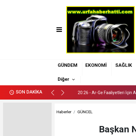
20:26 - Ar-Ge Faaliyetleri İçin
GÜNDEM
EKONOMİ
SAĞLIK
20:42 - Şanlıurfa Atatürk Bulv
Diğer
20:37 - Şanlıurfa’da 112 Ekip
SON DAKİKA
20:26 - Ar-Ge Faaliyetleri İçin
20:42 - Şanlıurfa Atatürk Bulv
Haberler
GÜNCEL
Başkan N