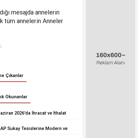
dığı mesajda annelerin
ek tüm annelerin Anneler
0
e Çıkanlar
k Okunanlar
aziran 2026'da İhracat ve İthalat
rttı
AP Sukay Tesislerine Modern ve
onforlu Kütüphane Yapıldı