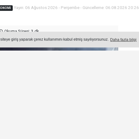
Yayın: 06 Ağustos 2026 - Perşembe - Güncelleme: 06.08.2026 20:2
KONOMİ
Okuma Süresi: 3 dk.
Ön
 siteye giriş yaparak çerez kullanımını kabul etmiş sayılıyorsunuz.
Daha fazla bilgi
Ço
1.
H
A
2.
G
K
3.
G
Y
4.
Ş
K
A
H
5.
H
A