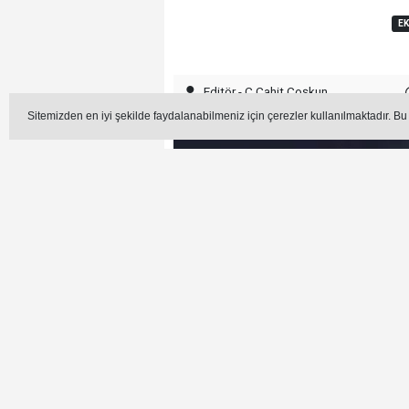
E
Editör - C.Cahit Coşkun
Sitemizden en iyi şekilde faydalanabilmeniz için çerezler kullanılmaktadır. Bu