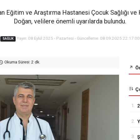
n Eğitim ve Araştırma Hastanesi Çocuk Sağlığı ve H
Doğan, velilere önemli uyarılarda bulundu.
Yayın: 08 Eylül 2025 - Pazartesi - Güncelleme: 08.09.2025 22:17:00
SAĞLIK
Okuma Süresi: 2 dk.
Ön
Ço
1.
2
R
2.
Y
T
3.
Ş