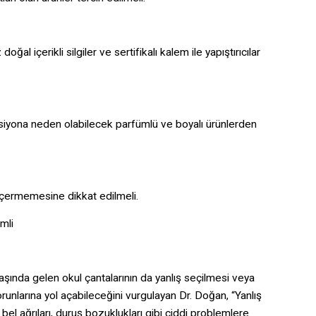
oğal içerikli silgiler ve sertifikalı kalem ile yapıştırıcılar
ksiyona neden olabilecek parfümlü ve boyalı ürünlerden
 içermemesine dikkat edilmeli.
mli
başında gelen okul çantalarının da yanlış seçilmesi veya
runlarına yol açabileceğini vurgulayan Dr. Doğan, “Yanlış
e bel ağrıları, duruş bozuklukları gibi ciddi problemlere