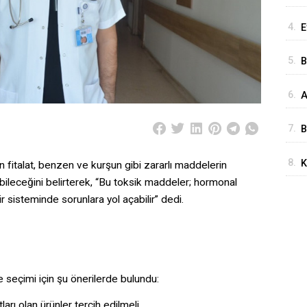
S
4.
E
S
5.
B
S
6.
A
A
Ö
7.
B
E
8.
K
n fitalat, benzen ve kurşun gibi zararlı maddelerin
D
K
ebileceğini belirterek, “Bu toksik maddeler; hormonal
r sisteminde sorunlara yol açabilir” dedi.
H
 seçimi için şu önerilerde bulundu:
rı olan ürünler tercih edilmeli.