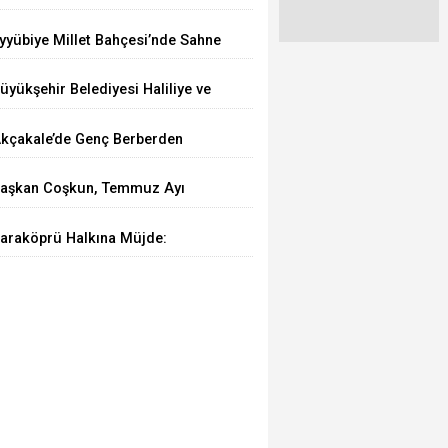
ağlığını Tehdit Ediyor
yyübiye Millet Bahçesi’nde Sahne
enin Etkinliği Büyük İlgi Görüyor
üyükşehir Belediyesi Haliliye ve
iverek Arasındaki Grup Yolunu
kçakale’de Genç Berberden
sfaltlıyor
rnek Davranış
aşkan Coşkun, Temmuz Ayı
nflasyon Rakamlarını
araköprü Halkına Müjde:
eğerlendirdi
araköprü Sağlıklı Hayat Merkezi
izmete Girdi