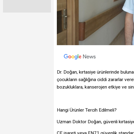
Dr. Doğan, kırtasiye ürünlerinde buluna
çocukların sağlığına ciddi zararlar ver
bozukluklara, kanserojen etkiye ve sini
Hangi Ürünler Tercih Edilmeli?
Uzman Doktor Doğan, güvenli kırtasiye
CE işareti veya EN71 güvenlik standartla