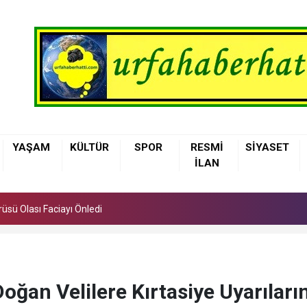
üsü Olası Faciayı Önledi
YAŞAM
KÜLTÜR
SPOR
RESMİ
SİYASET
elediyesi Çocuklara Basketbol Eğitimi Veriyor
İLAN
nne Sütü, Bebeğin İlk Aşısı ve En Güçlü Koruyucusu
üsü Olası Faciayı Önledi
elediyesi Çocuklara Basketbol Eğitimi Veriyor
oğan Velilere Kırtasiye Uyarılar