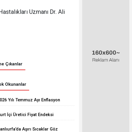
astalıkları Uzmanı Dr. Ali
e Çıkanlar
k Okunanlar
026 Yılı Temmuz Ayı Enflasyon
akamları Açıklandı
urt İçi Üretici Fiyat Endeksi
emmuz 2026'da Arttı
anlıurfa’da Aşırı Sıcaklar Göz