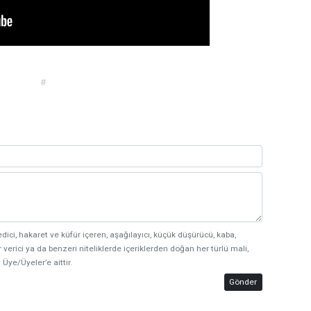
#
edici, hakaret ve küfür içeren, aşağılayıcı, küçük düşürücü, kaba,
 verici ya da benzeri niteliklerde içeriklerden doğan her türlü mali,
 Üye/Üyeler’e aittir.
Gönder