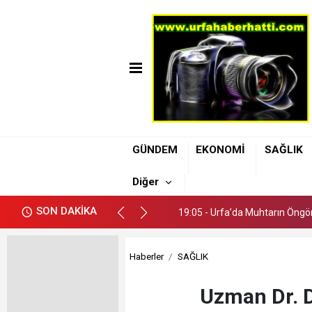
19:05 - Urfa’da Muhtarın Öngör
GÜNDEM
EKONOMİ
SAĞLIK
19:11 - Şanlıurfa Büyükşehir B
Diğer
19:08 - Uzmanı Dr. Kendirci: A
SON DAKİKA
19:05 - Urfa’da Muhtarın Öngör
19:11 - Şanlıurfa Büyükşehir B
Haberler
SAĞLIK
Uzman Dr. D