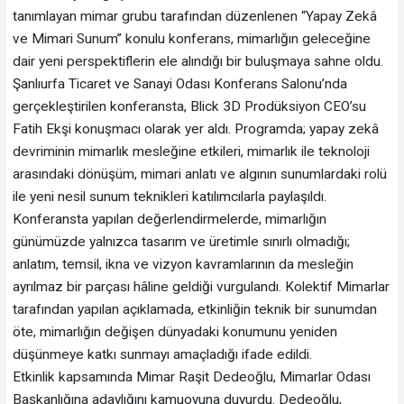
tanımlayan mimar grubu tarafından düzenlenen “Yapay Zekâ
ve Mimari Sunum” konulu konferans, mimarlığın geleceğine
dair yeni perspektiflerin ele alındığı bir buluşmaya sahne oldu.
Şanlıurfa Ticaret ve Sanayi Odası Konferans Salonu’nda
gerçekleştirilen konferansta, Blick 3D Prodüksiyon CEO’su
Fatih Ekşi konuşmacı olarak yer aldı. Programda; yapay zekâ
devriminin mimarlık mesleğine etkileri, mimarlık ile teknoloji
arasındaki dönüşüm, mimari anlatı ve algının sunumlardaki rolü
ile yeni nesil sunum teknikleri katılımcılarla paylaşıldı.
Konferansta yapılan değerlendirmelerde, mimarlığın
günümüzde yalnızca tasarım ve üretimle sınırlı olmadığı;
anlatım, temsil, ikna ve vizyon kavramlarının da mesleğin
ayrılmaz bir parçası hâline geldiği vurgulandı. Kolektif Mimarlar
tarafından yapılan açıklamada, etkinliğin teknik bir sunumdan
öte, mimarlığın değişen dünyadaki konumunu yeniden
düşünmeye katkı sunmayı amaçladığı ifade edildi.
Etkinlik kapsamında Mimar Raşit Dedeoğlu, Mimarlar Odası
Başkanlığına adaylığını kamuoyuna duyurdu. Dedeoğlu,