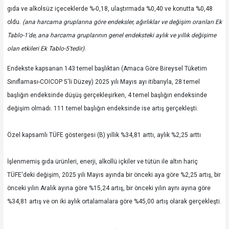
gıda ve alkolsüz içeceklerde %-0,18, ulaştırmada %0,40 ve konutta %0,48
oldu.
(ana harcama gruplarına göre endeksler, ağırlıklar ve değişim oranları Ek
Tablo-1'de, ana harcama gruplarının genel endeksteki aylık ve yıllık değişime
olan etkileri Ek Tablo-5'tedir)
.
Endekste kapsanan 143 temel başlıktan (Amaca Göre Bireysel Tüketim
Sınıflaması-COICOP 5'li Düzey) 2025 yılı Mayıs ayı itibarıyla, 28 temel
başlığın endeksinde düşüş gerçekleşirken, 4 temel başlığın endeksinde
değişim olmadı. 111 temel başlığın endeksinde ise artış gerçekleşti.
Özel kapsamlı TÜFE göstergesi (B) yıllık %34,81 arttı, aylık %2,25 arttı
İşlenmemiş gıda ürünleri, enerji, alkollü içkiler ve tütün ile altın hariç
TÜFE'deki değişim, 2025 yılı Mayıs ayında bir önceki aya göre %2,25 artış, bir
önceki yılın Aralık ayına göre %15,24 artış, bir önceki yılın aynı ayına göre
%34,81 artış ve on iki aylık ortalamalara göre %45,00 artış olarak gerçekleşti.