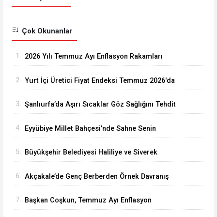
Çok Okunanlar
1.
2026 Yılı Temmuz Ayı Enflasyon Rakamları
Açıklandı
2.
Yurt İçi Üretici Fiyat Endeksi Temmuz 2026'da
Arttı
3.
Şanlıurfa’da Aşırı Sıcaklar Göz Sağlığını Tehdit
Ediyor
4.
Eyyübiye Millet Bahçesi’nde Sahne Senin
Etkinliği Büyük İlgi Görüyor
5.
Büyükşehir Belediyesi Haliliye ve Siverek
Arasındaki Grup Yolunu Asfaltlıyor
6.
Akçakale’de Genç Berberden Örnek Davranış
7.
Başkan Coşkun, Temmuz Ayı Enflasyon
Rakamlarını Değerlendirdi