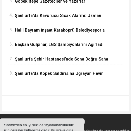
3.
Göbeklitepe Gazeteciler ve Yazarlar
Cemiyeti’nden Anlamlı Kamu Spotu: “Kanal
4.
Şanlıurfa'da Kavurucu Sıcak Alarmı: Uzman
Öldürür, Havuz Güldürür
Doktordan Ailelere Hayati Uyarılar
5.
Halil Bayram İnşaat Karaköprü Belediyespor'a
Sponsor Oldu
6.
Başkan Gülpınar, LGS Şampiyonlarını Ağırladı
7.
Şanlıurfa Şehir Hastanesi’nde Sona Doğru Saha
İncelemesi Gerçekleştirildi
8.
Şanlıurfa'da Köpek Saldırısına Uğrayan Hevin
İçin Başkan Fidan'dan Tepki!
Sitemizden en iyi şekilde faydalanabilmeniz
için çerezler kullanılmaktadır. Bu siteye giriş
Sitemizde bulunan içeriklerin tüm hakları saklı tutulmaktadır, izinsiz içerikler