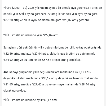
Yİ-ÜFE (2003=100) 2025 yılı Kasım ayında bir önceki aya göre %0,84 artış, bir
önceki yılın Aralık ayına göre %26,72 artış, bir önceki yılın aynı ayına göre
%27,23 artış ve on iki aylık ortalamalara göre %25,37 artış gösterdi.
Yİ-ÜFE imalat ürünlerinde yıllık %27,04 arttı
Sanayinin dört sektörünün yıllık değişimleri; madencilik ve taş ocakçılığında
%32,60 artış, imalatta %27,04 artış, elektrik, gaz üretimi ve dağıtımında
%24,92 artış ve su temininde %57,62 artış olarak gerçekleşti.
Ana sanayi gruplarının yıllık değişimleri; ara mallarında %23,09 artış,
dayanıklı tüketim mallarında %33,17 artış, dayanıksız tüketim mallarında
%31,65 artış, enerjide %27,40 artış ve sermaye mallarında %28,44 artış
olarak gerçekleşti.
Yİ-ÜFE imalat ürünlerinde aylık %1,17 arttı