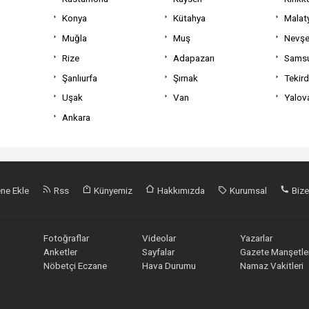
Konya
Kütahya
Malat
Muğla
Muş
Nevşe
Rize
Adapazarı
Sams
Şanlıurfa
Şırnak
Tekir
Uşak
Van
Yalov
Ankara
ne Ekle
Rss
Künyemiz
Hakkımızda
Kurumsal
Bize
Fotoğraflar
Videolar
Yazarlar
Anketler
Sayfalar
Gazete Manşetler
Nöbetçi Eczane
Hava Durumu
Namaz Vakitleri