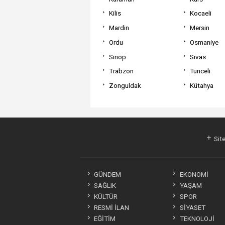
Kilis
Kocaeli
Mardin
Mersin
Ordu
Osmaniye
Sinop
Sivas
Trabzon
Tunceli
Zonguldak
Kütahya
Site
GÜNDEM
EKONOMİ
SAĞLIK
YAŞAM
KÜLTÜR
SPOR
RESMİ İLAN
SİYASET
EĞİTİM
TEKNOLOJİ