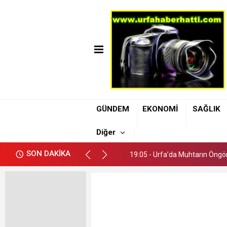
19:05 - Urfa’da Muhtarın Öngör
GÜNDEM
EKONOMİ
SAĞLIK
19:11 - Şanlıurfa Büyükşehir B
Diğer
19:08 - Uzmanı Dr. Kendirci: A
SON DAKİKA
19:05 - Urfa’da Muhtarın Öngör
19:11 - Şanlıurfa Büyükşehir B