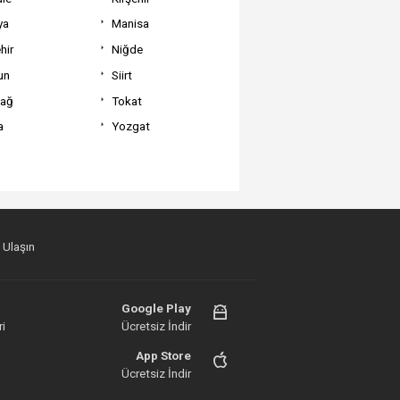
ya
Manisa
hir
Niğde
un
Siirt
dağ
Tokat
a
Yozgat
 Ulaşın
Google Play
i
Ücretsiz İndir
App Store
Ücretsiz İndir