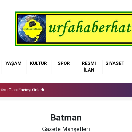
üsü Olası Faciayı Önledi
YAŞAM
KÜLTÜR
SPOR
RESMİ
SİYASET
elediyesi Çocuklara Basketbol Eğitimi Veriyor
İLAN
nne Sütü, Bebeğin İlk Aşısı ve En Güçlü Koruyucusu
üsü Olası Faciayı Önledi
elediyesi Çocuklara Basketbol Eğitimi Veriyor
Batman
Gazete Manşetleri