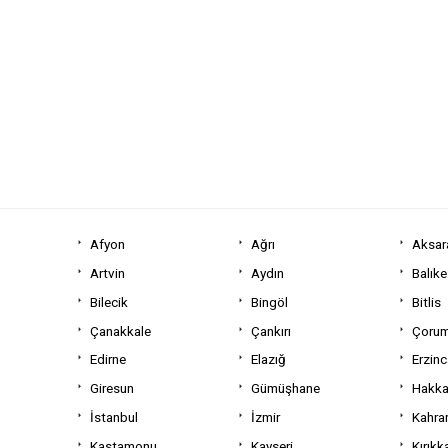
Afyon
Ağrı
Aksar
Artvin
Aydın
Balıke
Bilecik
Bingöl
Bitlis
Çanakkale
Çankırı
Çoru
Edirne
Elazığ
Erzin
Giresun
Gümüşhane
Hakka
İstanbul
İzmir
Kahra
Kastamonu
Kayseri
Kırıkk