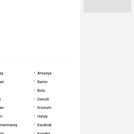
ay
Amasya
sir
Bartın
Bolu
m
Denizli
can
Erzurum
ri
Hatay
manmaraş
Karabük
ale
Kırşehir