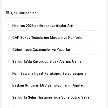
Çok Okunanlar
1.
Haziran 2026'da İhracat ve İthalat Arttı
2.
GAP Sukay Tesislerine Modern ve Konforlu
Kütüphane Yapıldı
3.
Göbeklitepe Gazeteciler ve Yazarlar
Cemiyeti’nden Anlamlı Kamu Spotu: “Kanal
4.
Şanlıurfa'da Kavurucu Sıcak Alarmı: Uzman
Öldürür, Havuz Güldürür
Doktordan Ailelere Hayati Uyarılar
5.
Halil Bayram İnşaat Karaköprü Belediyespor'a
Sponsor Oldu
6.
Başkan Gülpınar, LGS Şampiyonlarını Ağırladı
7.
Şanlıurfa Şehir Hastanesi’nde Sona Doğru Saha
İncelemesi Gerçekleştirildi