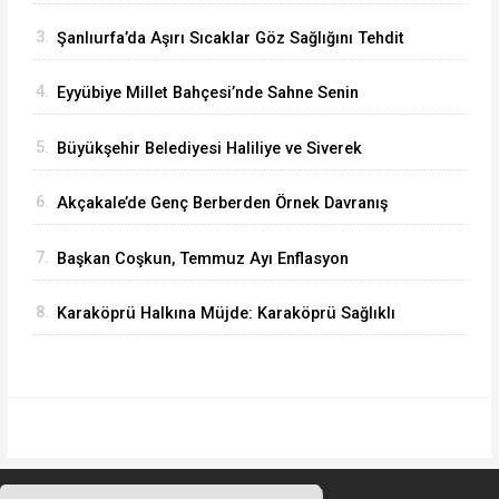
Arttı
3.
Şanlıurfa’da Aşırı Sıcaklar Göz Sağlığını Tehdit
Ediyor
4.
Eyyübiye Millet Bahçesi’nde Sahne Senin
Etkinliği Büyük İlgi Görüyor
5.
Büyükşehir Belediyesi Haliliye ve Siverek
Arasındaki Grup Yolunu Asfaltlıyor
6.
Akçakale’de Genç Berberden Örnek Davranış
7.
Başkan Coşkun, Temmuz Ayı Enflasyon
Rakamlarını Değerlendirdi
8.
Karaköprü Halkına Müjde: Karaköprü Sağlıklı
Hayat Merkezi Hizmete Girdi