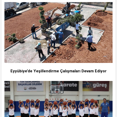
Eyyübiye’de Yeşillendirme Çalışmaları Devam Ediyor