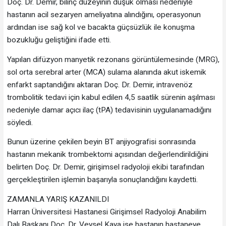
Doç. Dr. Demir, bilinç düzeyinin düşük olması nedeniyle
hastanın acil sezaryen ameliyatına alındığını, operasyonun
ardından ise sağ kol ve bacakta güçsüzlük ile konuşma
bozukluğu geliştiğini ifade etti.
Yapılan difüzyon manyetik rezonans görüntülemesinde (MRG),
sol orta serebral arter (MCA) sulama alanında akut iskemik
enfarkt saptandığını aktaran Doç. Dr. Demir, intravenöz
trombolitik tedavi için kabul edilen 4,5 saatlik sürenin aşılması
nedeniyle damar açıcı ilaç (tPA) tedavisinin uygulanamadığını
söyledi.
Bunun üzerine çekilen beyin BT anjiyografisi sonrasında
hastanın mekanik trombektomi açısından değerlendirildiğini
belirten Doç. Dr. Demir, girişimsel radyoloji ekibi tarafından
gerçekleştirilen işlemin başarıyla sonuçlandığını kaydetti.
ZAMANLA YARIŞ KAZANILDI
Harran Üniversitesi Hastanesi Girişimsel Radyoloji Anabilim
Dalı Başkanı Doç. Dr. Veysel Kaya ise hastanın hastaneye