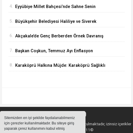
Ediyor
4.
Eyyübiye Millet Bahçesi’nde Sahne Senin
Etkinliği Büyük İlgi Görüyor
5.
Büyükşehir Belediyesi Haliliye ve Siverek
Arasındaki Grup Yolunu Asfaltlıyor
6.
Akçakale’de Genç Berberden Örnek Davranış
7.
Başkan Coşkun, Temmuz Ayı Enflasyon
Rakamlarını Değerlendirdi
8.
Karaköprü Halkına Müjde: Karaköprü Sağlıklı
Hayat Merkezi Hizmete Girdi
Sitemizden en iyi şekilde faydalanabilmeniz
için çerezler kullanılmaktadır. Bu siteye giriş
Sitemizde bulunan içeriklerin tüm hakları saklı tutulmaktadır, izinsiz içerikler
yaparak çerez kullanımını kabul etmiş
kullanılamaz. Copyright 2011©