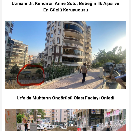
Uzmanı Dr. Kendirci: Anne Sütü, Bebeğin İlk Aşısı ve
En Güçlü Koruyucusu
Urfa’da Muhtarın Öngörüsü Olası Faciayı Önledi