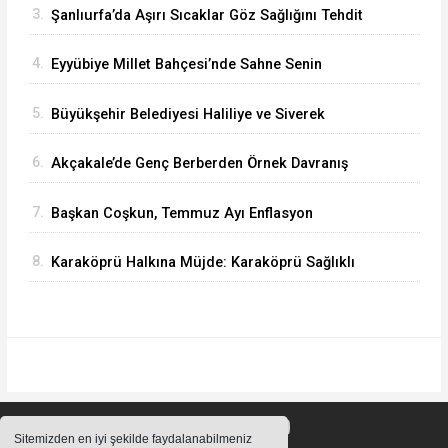
3.
Şanlıurfa’da Aşırı Sıcaklar Göz Sağlığını Tehdit
Ediyor
4.
Eyyübiye Millet Bahçesi’nde Sahne Senin
Etkinliği Büyük İlgi Görüyor
5.
Büyükşehir Belediyesi Haliliye ve Siverek
Arasındaki Grup Yolunu Asfaltlıyor
6.
Akçakale’de Genç Berberden Örnek Davranış
7.
Başkan Coşkun, Temmuz Ayı Enflasyon
Rakamlarını Değerlendirdi
8.
Karaköprü Halkına Müjde: Karaköprü Sağlıklı
Hayat Merkezi Hizmete Girdi
Sitemizden en iyi şekilde faydalanabilmeniz