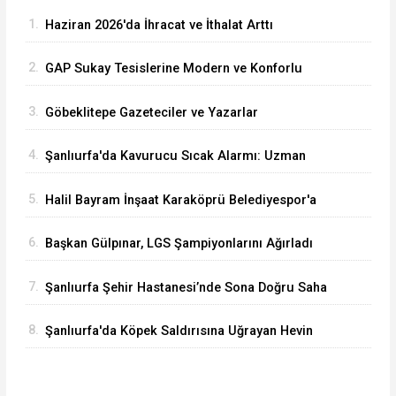
1.
Haziran 2026'da İhracat ve İthalat Arttı
2.
GAP Sukay Tesislerine Modern ve Konforlu
Kütüphane Yapıldı
3.
Göbeklitepe Gazeteciler ve Yazarlar
Cemiyeti’nden Anlamlı Kamu Spotu: “Kanal
4.
Şanlıurfa'da Kavurucu Sıcak Alarmı: Uzman
Öldürür, Havuz Güldürür
Doktordan Ailelere Hayati Uyarılar
5.
Halil Bayram İnşaat Karaköprü Belediyespor'a
Sponsor Oldu
6.
Başkan Gülpınar, LGS Şampiyonlarını Ağırladı
7.
Şanlıurfa Şehir Hastanesi’nde Sona Doğru Saha
İncelemesi Gerçekleştirildi
8.
Şanlıurfa'da Köpek Saldırısına Uğrayan Hevin
İçin Başkan Fidan'dan Tepki!